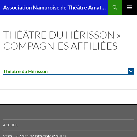
Aller
Recherche
Association Namuroise de Théâtre Amateur – ANTA
au
MENU
contenu
PRINCI
THÉÂTRE DU HÉRISSON »
COMPAGNIES AFFILIÉES
Théâtre du Hérisson
ACCUEIL
VERS => L’AGENDA DES COMPAGNIES