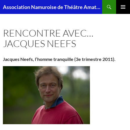
Aller
Recherche
Association Namuroise de Théâtre Amateur – ANTA
au
MENU
contenu
PRINCI
RENCONTRE AVEC…
JACQUES NEEFS
Jacques Neefs, l’homme tranquille (3e trimestre 2011).