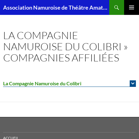
Aller
Recherche
Association Namuroise de Théâtre Amateur – ANTA
au
MENU
contenu
PRINCI
LA COMPAGNIE
NAMUROISE DU COLIBRI »
COMPAGNIES AFFILIÉES
La Compagnie Namuroise du Colibri
ACCUEIL